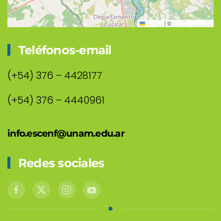
Leaflet
|
©
OpenStreetMap
Teléfonos-email
(+54) 376 – 4428177
(+54) 376 – 4440961
info.escenf@unam.edu.ar
Redes sociales